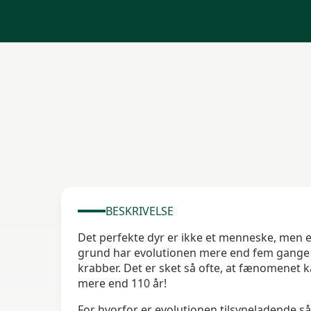
BESKRIVELSE
Det perfekte dyr er ikke et menneske, men en 
grund har evolutionen mere end fem gange fo
krabber. Det er sket så ofte, at fænomenet k
mere end 110 år!
For hvorfor er evolutionen tilsyneladende s