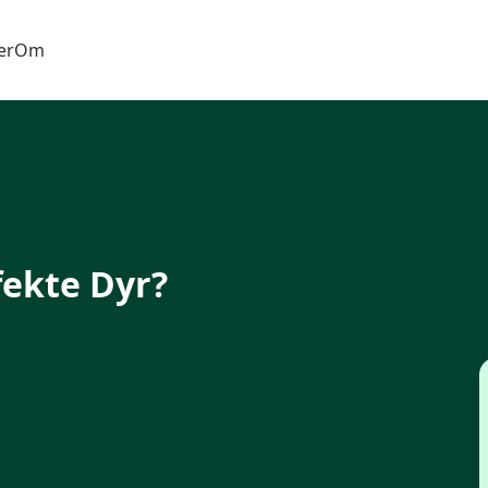
er
Om
fekte Dyr?