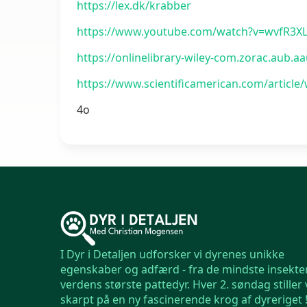
https://lex.dk/krabber
https://www.youtube.com/watch?v=wvfR3X
https://onlinelibrary-wiley-com.zorac.aub.a
https://www.scientificamerican.com/article
4o
I Dyr i Detaljen udforsker vi dyrenes unikke
egenskaber og adfærd - fra de mindste insekter 
verdens største pattedyr. Hver 2. søndag stiller 
skarpt på en ny fascinerende krog af dyreriget 