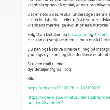
krabbekroppen så genial, at naturen bliver 
Det er netop dét, vi skal undersøge i denne 
sikkerhedsbæltet – eller måske snarere dyk
krabbens mærkelige evolutionære historie!
Følg Dyr i Detaljen på
Instagram
og
TikTok
!
Her kan du se sjove memes men også få et i
Du kan også skrive direkte til mig på instagra
yndlings dyr, som jeg skal dedikere et afsnit t
Skriv en mail til mig!
dyridetaljen@gmail.com
Kilder
https://doi.org/10.1002/bies.202100020
https://videnskab.dk/naturvidenskab/jorden
husdyr-tilsammen/