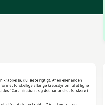
krabbe! Ja, du læste rigtigt. Af en eller anden
rmet forskellige aflange krebsdyr om til at ligne
aldes "Carcinization", og det har undret forskere i
å glad for at skabe krabber? Hvad gør netop