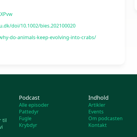
LXPvw
au.dk/doi/10.1002/bies.202100020
/why-do-animals-keep-evolving-into-crabs/
Podcast
Indhold
Alle episoder
Artikler
Pattedyr
Events
Fugle
Om podcasten
til
Krybdyr
Kontakt
vi
!