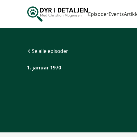
Episoder
Events
Artikl
Se alle episoder
1. januar 1970